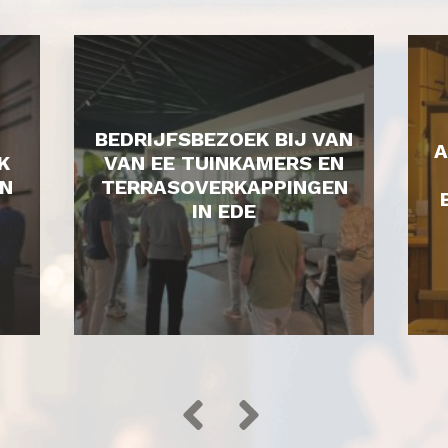
BEDRIJFSBEZOEK BIJ VAN
A
K
VAN EE TUINKAMERS EN
N
TERRASOVERKAPPINGEN
IN EDE