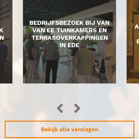
BEDRIJFSBEZOEK BIJ VAN
A
K
VAN EE TUINKAMERS EN
N
TERRASOVERKAPPINGEN
IN EDE
Bekijk alle verslagen