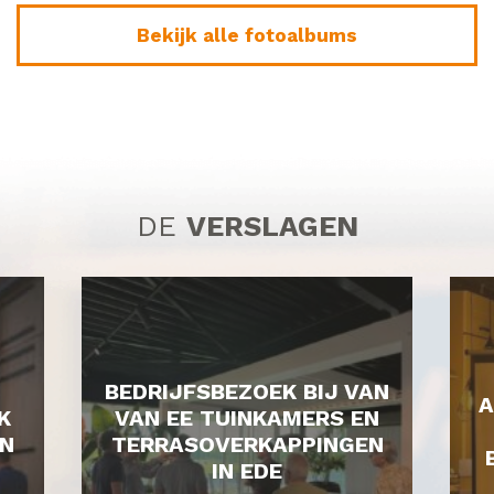
Bekijk alle fotoalbums
DE
VERSLAGEN
BEDRIJFSBEZOEK BIJ VAN
A
K
VAN EE TUINKAMERS EN
N
TERRASOVERKAPPINGEN
IN EDE