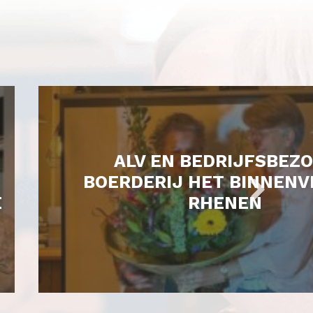
ALV EN BEDRIJFSBEZ
BOERDERIJ HET BINNENV
E
RHENEN