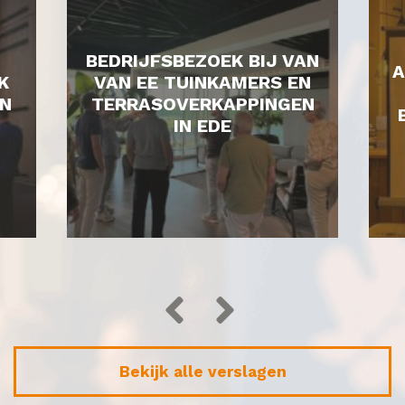
BEDRIJFSBEZOEK BIJ VAN
A
K
VAN EE TUINKAMERS EN
N
TERRASOVERKAPPINGEN
IN EDE
Bekijk alle verslagen