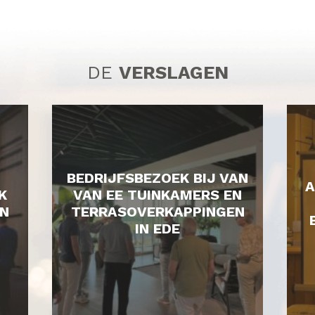
DE
VERSLAGEN
BEDRIJFSBEZOEK BIJ VAN
A
K
VAN EE TUINKAMERS EN
N
TERRASOVERKAPPINGEN
IN EDE