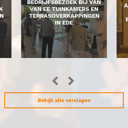
BEDRIJFSBEZOEK BIJ VAN
A
K
VAN EE TUINKAMERS EN
N
TERRASOVERKAPPINGEN
IN EDE
Bekijk alle verslagen