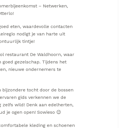
Zomerbijeenkomst – Netwerken,
tterlo!
goed eten, waardevolle contacten
regio nodigt je van harte uit
tuurlijk tintje!
rvol restaurant De Waldhoorn, waar
n goed gezelschap. Tijdens het
raten, nieuwe ondernemers te
n bijzondere tocht door de bossen
 ervaren gids verkennen we de
zelfs wild! Denk aan edelherten,
ud je ogen open! Sowieso 😉
 comfortabele kleding en schoenen