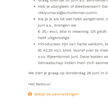
Graag uiterlijk 20 juni a.s. aanmelde
Heb je allergieën of dieetwensen? Dan
<tkiyumarsi@schuiteman.com>.
Als je je als lid wel hebt aangemeld, 
juni a.s., brengen we
€ 35,- excl. btw in rekening. Dit geldt
hebt uitgenodigd.
Introducees zijn van harte welkom, te
(€ 42,35 incl. btw). Vooraf over te 
o.v.v. Bijeenkomst juni. Deze kosten
lidmaatschap indien men zich aanmeld
We zien je graag op donderdag 26 juni in Ot
Het Bestuur
Bekijk de aanmeldingen