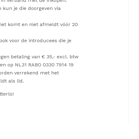
n in verband met de inkopen.
 kun je die doorgeven via
niet komt en niet afmeldt vóór 20
 ook voor de introducees die je
gen betaling van € 35,- excl. btw
maken op NL31 RABO 0330 7914 19
 worden verrekend met het
t als lid.
terlo!