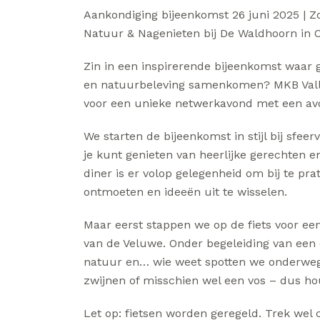
Aankondiging bijeenkomst 26 juni 2025 | 
Natuur & Nagenieten bij De Waldhoorn in O
Zin in een inspirerende bijeenkomst waar 
en natuurbeleving samenkomen? MKB Vallei
voor een unieke netwerkavond met een avon
We starten de bijeenkomst in stijl bij sfee
je kunt genieten van heerlijke gerechten e
diner is er volop gelegenheid om bij te p
ontmoeten en ideeën uit te wisselen.
Maar eerst stappen we op de fiets voor ee
van de Veluwe. Onder begeleiding van een
natuur en… wie weet spotten we onderweg 
zwijnen of misschien wel een vos – dus ho
Let op: fietsen worden geregeld. Trek wel