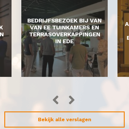
BEDRIJFSBEZOEK BIJ VAN
A
K
VAN EE TUINKAMERS EN
N
TERRASOVERKAPPINGEN
IN EDE
Bekijk alle verslagen