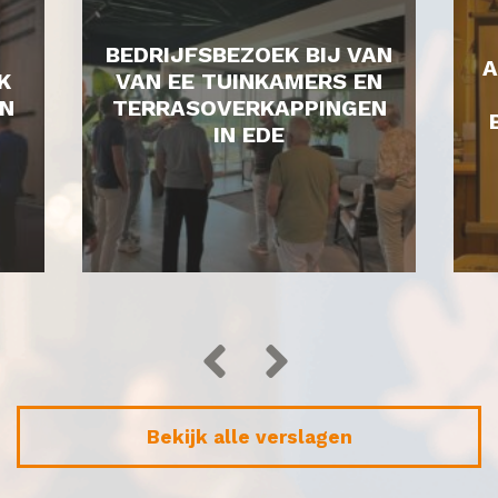
BEDRIJFSBEZOEK BIJ VAN
A
K
VAN EE TUINKAMERS EN
N
TERRASOVERKAPPINGEN
IN EDE
Bekijk alle verslagen