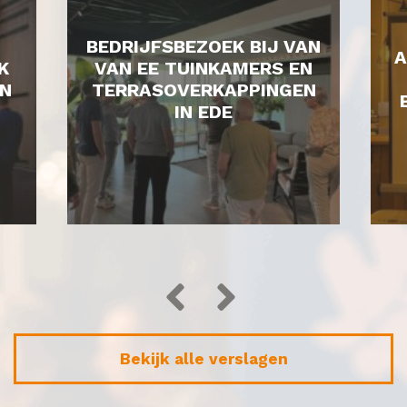
BEDRIJFSBEZOEK BIJ VAN
A
K
VAN EE TUINKAMERS EN
N
TERRASOVERKAPPINGEN
IN EDE
Bekijk alle verslagen