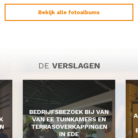
Bekijk alle fotoalbums
DE
VERSLAGEN
BEDRIJFSBEZOEK BIJ VAN
A
K
VAN EE TUINKAMERS EN
N
TERRASOVERKAPPINGEN
IN EDE