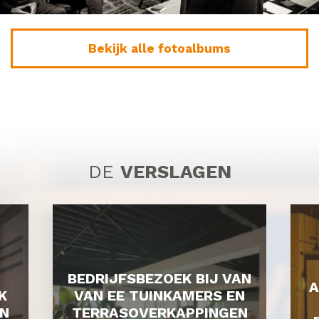
Bekijk alle fotoalbums
DE
VERSLAGEN
BEDRIJFSBEZOEK BIJ VAN
A
K
VAN EE TUINKAMERS EN
N
TERRASOVERKAPPINGEN