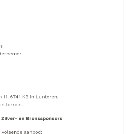
os
ndernemer
n 11, 6741 KB in Lunteren
.
n terrein.
Zilver- en Bronssponsors
t volgende aanbod: