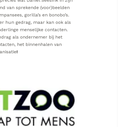
precies wat Daniel Seesink in zijn
and van sprekende (voor)beelden
pansees, gorilla’s en bonobo’s.
over hun gedrag, maar kan ook als
nderlinge menselijke contacten.
edrag als ondernemer bij het
ntacten, het binnenhalen van
anisatie
!