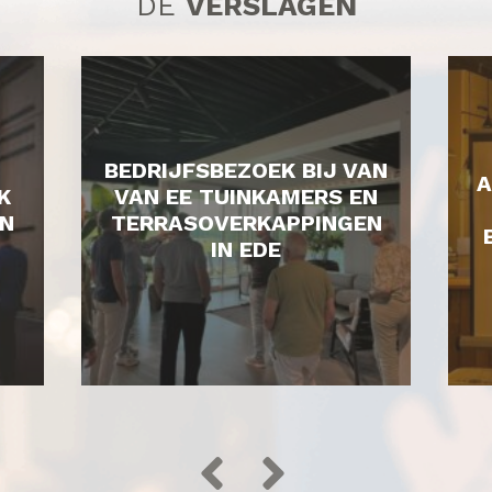
DE
VERSLAGEN
BEDRIJFSBEZOEK BIJ VAN
A
K
VAN EE TUINKAMERS EN
N
TERRASOVERKAPPINGEN
IN EDE