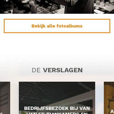
Bekijk alle fotoalbums
DE
VERSLAGEN
BEDRIJFSBEZOEK BIJ VAN
A